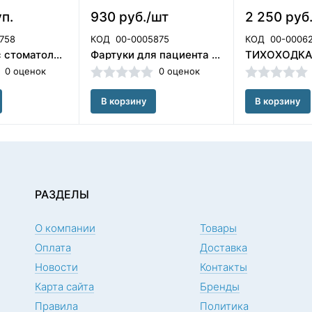
уп.
930 руб./шт
2 250 руб
758
КОД
00-0005875
КОД
00-0006
Слюноотсос стоматологический одноразовый со съемным наконечником 100шт, TREVITA, Беларусь
Фартуки для пациента бумажно-полиэтиленовые в рулоне 80 шт.Цвет:Бордо ООО «Кристи» (Россия)
0 оценок
0 оценок
В корзину
В корзину
РАЗДЕЛЫ
О компании
Товары
Оплата
Доставка
Новости
Контакты
Карта сайта
Бренды
Правила
Политика