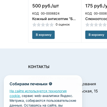
500 руб./шт
175 руб./
КОД
00-0006824
КОД
00-0006
Кожный антисептик "Бартол" 1 л. Бозон/ЧЕСТНЫЙ ЗНАК
0 оценок
В корзину
В корзину
КОНТАКТЫ
«ОРТОДЕНТ»
- поставщик
Собираем печеньки 🍪
стоматологического оборудования
450001, г. Уфа ул. Комсомольская, 15
На сайте используется технология
cookie
, сервис web-аналитики Яндекс.
Пн. - Чт.: 09:00 - 18:00
Метрика, собираются пользовательские
Пт.: 09:00 - 17:00
данные. Оставаясь на сайте, вы