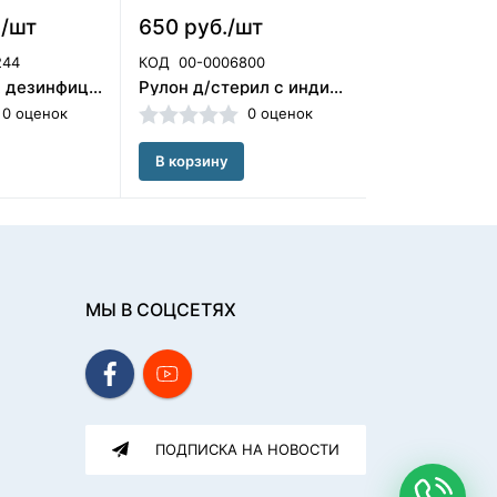
./шт
650 руб./шт
550 руб./у
244
КОД
00-0006800
КОД
00-00059
ТИХОХОДКА дезинфицирующее средство с моющим эффектом 40шт (НДС20%)/ЧЕСТНЫЙ ЗНАК
Рулон д/стерил с индик 210*50, Клинипак. Россия (НДС 10%))
0 оценок
0 оценок
В корзину
В корзину
МЫ В СОЦСЕТЯХ
ПОДПИСКА НА НОВОСТИ