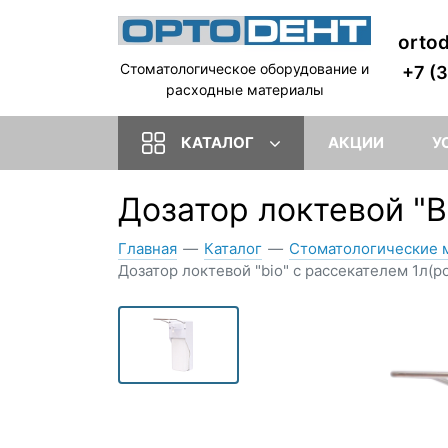
orto
Стоматологическое оборудование и
+7 (
расходные материалы
КАТАЛОГ
АКЦИИ
У
Дозатор локтевой "B
Главная
—
Каталог
—
Стоматологические 
Дозатор локтевой "bio" с рассекателем 1л(ро