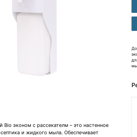
До
эк
дл
мы
Р
 Bio эконом с рассекателм – это настенное
исептика и жидкого мыла. Обеспечивает