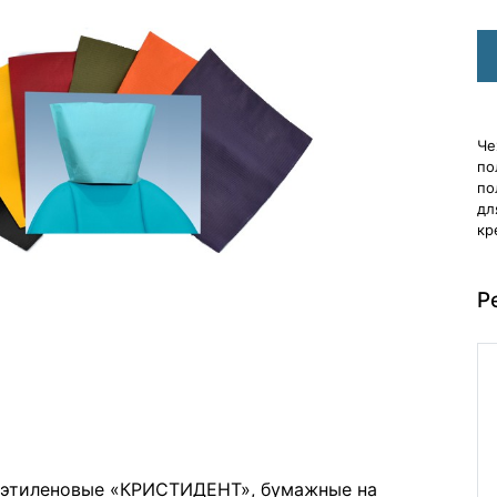
Че
по
по
дл
кр
Р
иэтиленовые «КРИСТИДЕНТ», бумажные на