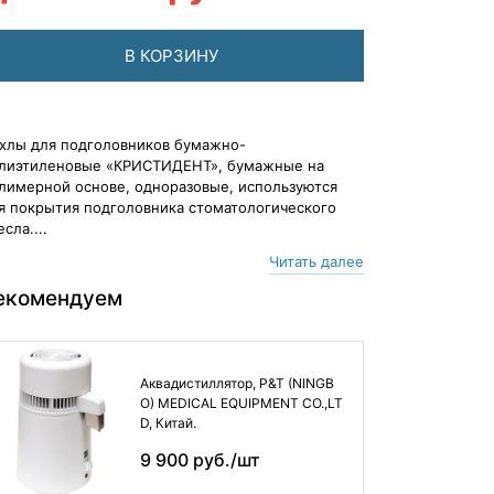
В КОРЗИНУ
хлы для подголовников бумажно-
лиэтиленовые «КРИСТИДЕНТ», бумажные на
лимерной основе, одноразовые, используются
я покрытия подголовника стоматологического
есла....
Читать далее
екомендуем
Аквадистиллятор, P&T (NINGB
O) MEDICAL EQUIPMENT CO.,LT
D, Китай.
9 900 руб./шт