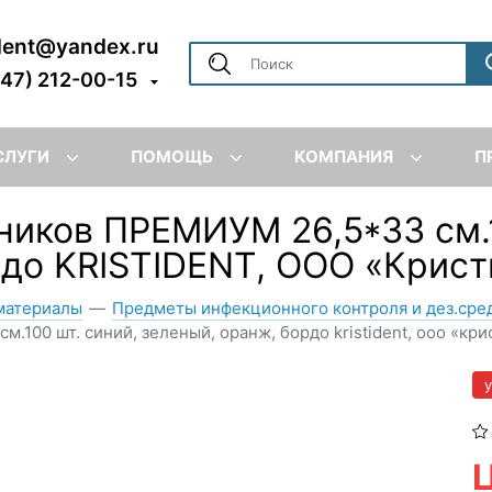
dent@yandex.ru
347) 212-00-15
СЛУГИ
ПОМОЩЬ
КОМПАНИЯ
П
ников ПРЕМИУМ 26,5*33 см.1
до KRISTIDENT, ООО «Крист
материалы
—
Предметы инфекционного контроля и дез.сре
.100 шт. синий, зеленый, оранж, бордо kristident, ооо «кри
Ц