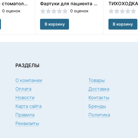
Слюноотсос стоматологический одноразовый со съемным наконечником 100шт, TREVITA, Беларусь
Фартуки для пациента бумажно-полиэтиленовые в рулоне 80 шт.Цвет:Бордо ООО «Кристи» (Россия)
0 оценок
0 оценок
В корзину
В корзину
РАЗДЕЛЫ
О компании
Товары
Оплата
Доставка
Новости
Контакты
Карта сайта
Бренды
Правила
Политика
Реквизиты