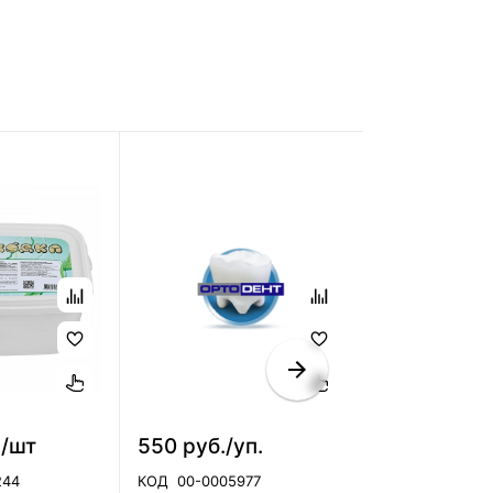
./шт
550 руб./уп.
650 руб./
244
КОД
00-0005977
КОД
00-00068