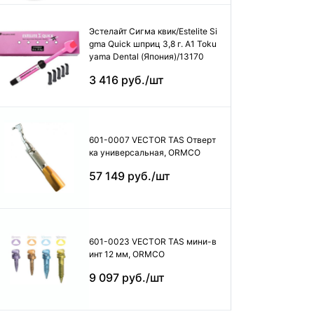
Эстелайт Сигма квик/Estelite Si
gma Quick шприц 3,8 г. А1 Toku
yama Dental (Япония)/13170
3 416 руб./шт
601-0007 VECTOR TAS Отверт
ка универсальная, ORMCO
57 149 руб./шт
601-0023 VECTOR TAS мини-в
инт 12 мм, ORMCO
9 097 руб./шт