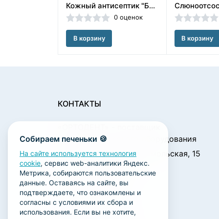
Кожный антисептик "Бартол" 1 л. Бозон/ЧЕСТНЫЙ ЗНАК
0 оценок
В корзину
В корзину
КОНТАКТЫ
«ОРТОДЕНТ»
- поставщик
Собираем печеньки 🍪
стоматологического оборудования
450001, г. Уфа ул. Комсомольская, 15
На сайте используется технология
cookie
, сервис web-аналитики Яндекс.
Пн. - Чт.: 09:00 - 18:00
Метрика, собираются пользовательские
Пт.: 09:00 - 17:00
данные. Оставаясь на сайте, вы
Сб., Вс.: выходной
подтверждаете, что ознакомлены и
согласны с условиями их сбора и
ortodent@yandex.ru
использования. Если вы не хотите,