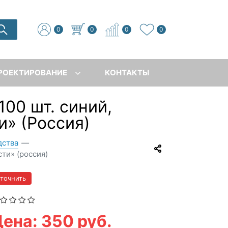
0
0
0
0
РОЕКТИРОВАНИЕ
КОНТАКТЫ
00 шт. синий,
и» (Россия)
дства
—
сти» (россия)
уточнить
ена: 350 руб.