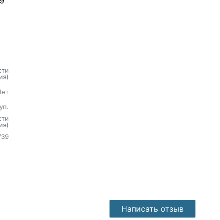
39
сти
ия)
Нет
уп.
сти
ия)
739
Написать отзыв