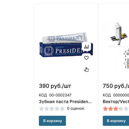
390 руб./шт
750 руб./
КОД
00-0002347
КОД
0000000
Зубная паста President Profi Sensitive 50 мл RDA 25 для чувствительных зубов President/110004
0 оценок
В корзину
В корзину