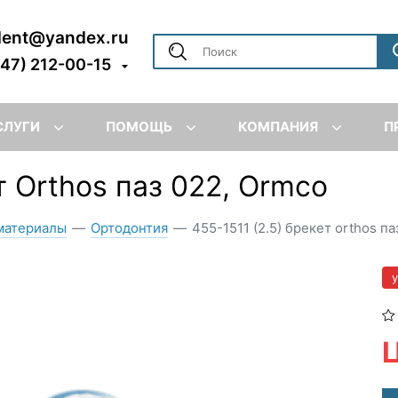
dent@yandex.ru
347) 212-00-15
СЛУГИ
ПОМОЩЬ
КОМПАНИЯ
П
т Orthos паз 022, Ormco
материалы
—
Ортодонтия
—
455-1511 (2.5) брекет orthos па
Ц