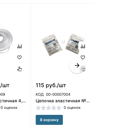
./шт
115 руб./шт
9 097 руб.
909
КОД
00-00007004
КОД
00-00004
Цепочка эластичная 4,5 м,бесцветная Shinye
Цепочка эластичная №1 ТАЙ-БЭК (1шт), ORMCO
0 оценок
0 оценок
В корзину
В корзину