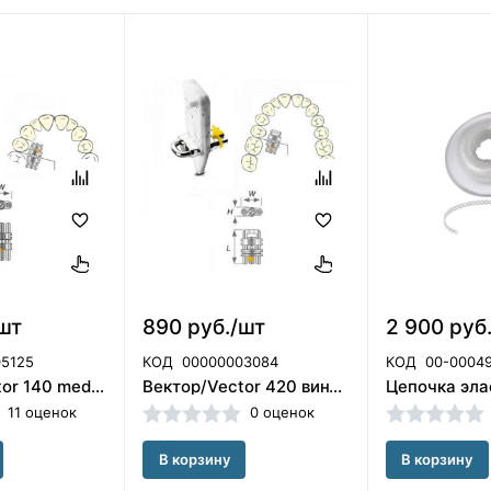
шт
890 руб./шт
2 900 руб
5125
КОД
00000003084
КОД
00-0004
Вектор/Vector 140 medium винт расширяющий 5 мм Scheu Dental GmbH(Германия)/2494
Вектор/Vector 420 винт расширяющий секторальный Scheu Dental GmbH (Германия)/2512
11 оценок
0 оценок
В корзину
В корзину