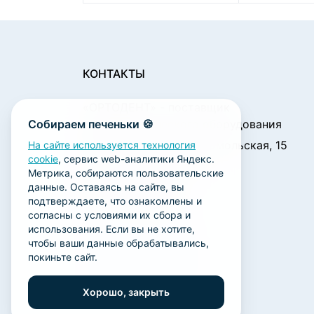
КОНТАКТЫ
«ОРТОДЕНТ»
- поставщик
Собираем печеньки 🍪
стоматологического оборудования
450001, г. Уфа ул. Комсомольская, 15
На сайте используется технология
cookie
, сервис web-аналитики Яндекс.
Пн. - Чт.: 09:00 - 18:00
Метрика, собираются пользовательские
Пт.: 09:00 - 17:00
данные. Оставаясь на сайте, вы
Сб., Вс.: выходной
подтверждаете, что ознакомлены и
согласны с условиями их сбора и
ortodent@yandex.ru
использования. Если вы не хотите,
+7 (347) 212-00-15
чтобы ваши данные обрабатывались,
покиньте сайт.
+7 (347) 212-01-15
+7 (347) 223-21-12
Хорошо, закрыть