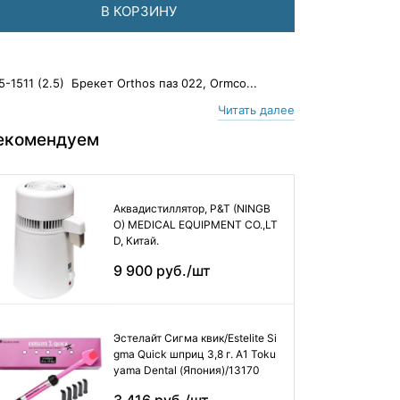
В КОРЗИНУ
5-1511 (2.5) Брекет Orthos паз 022, Ormco...
Читать далее
екомендуем
Аквадистиллятор, P&T (NINGB
O) MEDICAL EQUIPMENT CO.,LT
D, Китай.
9 900 руб./шт
Эстелайт Сигма квик/Estelite Si
gma Quick шприц 3,8 г. А1 Toku
yama Dental (Япония)/13170