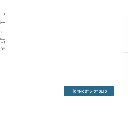
511
Нет
шт
mco
ША)
908
Написать отзыв