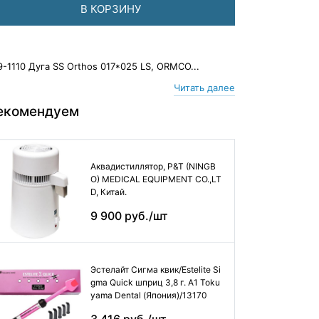
В КОРЗИНУ
9-1110 Дуга SS Orthos 017*025 LS, ORMCO...
Читать далее
екомендуем
Аквадистиллятор, P&T (NINGB
O) MEDICAL EQUIPMENT CO.,LT
D, Китай.
9 900 руб./шт
Эстелайт Сигма квик/Estelite Si
gma Quick шприц 3,8 г. А1 Toku
yama Dental (Япония)/13170