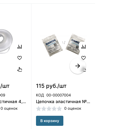
./шт
115 руб./шт
9 097 руб.
909
КОД
00-00007004
КОД
00-00004
Цепочка эластичная 4,5 м,бесцветная Shinye
Цепочка эластичная №1 ТАЙ-БЭК (1шт), ORMCO
0 оценок
0 оценок
В корзину
В корзину