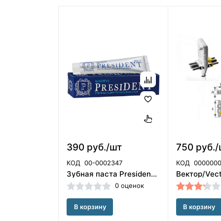
390 руб./шт
750 руб./
КОД
00-0002347
КОД
0000000
Зубная паста President Profi Sensitive 50 мл RDA 25 для чувствительных зубов President/110004
0 оценок
В корзину
В корзину