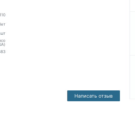
110
Нет
шт
mco
ША)
683
Написать отзыв