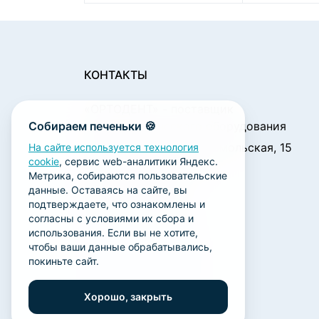
КОНТАКТЫ
«ОРТОДЕНТ»
- поставщик
Собираем печеньки 🍪
стоматологического оборудования
450001, г. Уфа ул. Комсомольская, 15
На сайте используется технология
cookie
, сервис web-аналитики Яндекс.
Пн. - Чт.: 09:00 - 18:00
Метрика, собираются пользовательские
Пт.: 09:00 - 17:00
данные. Оставаясь на сайте, вы
Сб., Вс.: выходной
подтверждаете, что ознакомлены и
согласны с условиями их сбора и
ortodent@yandex.ru
использования. Если вы не хотите,
+7 (347) 212-00-15
чтобы ваши данные обрабатывались,
покиньте сайт.
+7 (347) 212-01-15
+7 (347) 223-21-12
Хорошо, закрыть