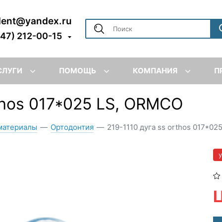
dent@yandex.ru
347) 212-00-15
СЛУГИ
ПОМОЩЬ
КОМПАНИЯ
П
thos 017*025 LS, ORMCO
материалы
—
Ортодонтия
—
219-1110 дуга ss orthos 017*025
Ц