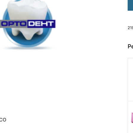
21
Р
MCO