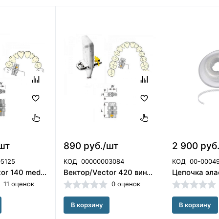
шт
890 руб./шт
2 900 руб
5125
КОД
00000003084
КОД
00-0004
Вектор/Vector 140 medium винт расширяющий 5 мм Scheu Dental GmbH(Германия)/2494
Вектор/Vector 420 винт расширяющий секторальный Scheu Dental GmbH (Германия)/2512
11 оценок
0 оценок
В корзину
В корзину