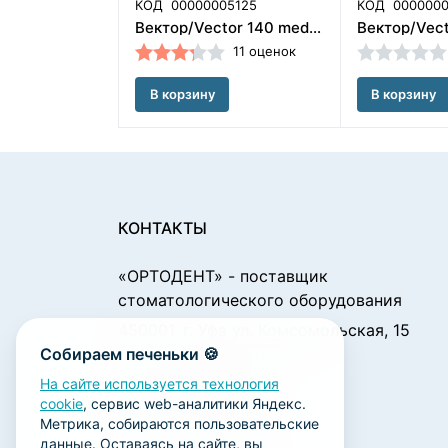
КОД
00000005125
КОД
000000
Вектор/Vector 140 medium винт расширяющий 5 мм Scheu Dental GmbH(Германия)/2494
11 оценок
В корзину
В корзину
КОНТАКТЫ
«ОРТОДЕНТ»
- поставщик
стоматологического оборудования
450001, г. Уфа ул. Комсомольская, 15
Собираем печеньки 🍪
Пн. - Чт.: 09:00 - 18:00
Пт.: 09:00 - 17:00
На сайте используется технология
cookie
, сервис web-аналитики Яндекс.
Сб., Вс.: выходной
Метрика, собираются пользовательские
ortodent@yandex.ru
данные. Оставаясь на сайте, вы