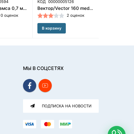
0594
КОД
00000005126
КОД
00000008
Кламмер Адамса 0,7 мм 5 шт. Dentaurum (Германия)
Вектор/Vector 160 medium винт расширяющий 6 мм Scheu Dental GmbH(Германия)/2496
0 оценок
2 оценок
В корзину
В корзину
МЫ В СОЦСЕТЯХ
ПОДПИСКА НА НОВОСТИ