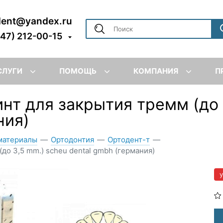
dent@yandex.ru
347) 212-00-15
СЛУГИ
ПОМОЩЬ
КОМПАНИЯ
П
инт для закрытия тремм (до
ния)
материалы
—
Ортодонтия
—
Ортодент-т
—
(до 3,5 mm.) scheu dental gmbh (германия)