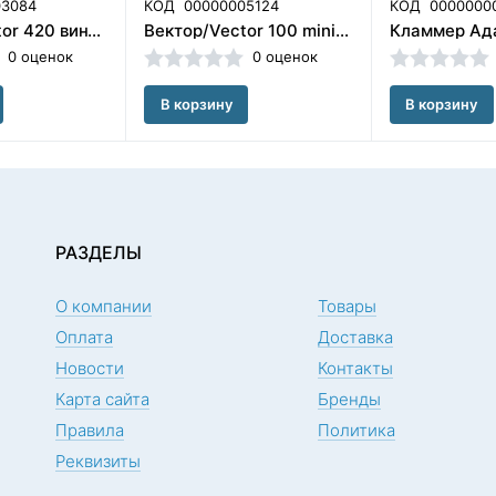
03084
КОД
00000005124
КОД
0000000
Вектор/Vector 420 винт расширяющий секторальный Scheu Dental GmbH (Германия)/2512
Вектор/Vector 100 mini винт расширяющий 5 мм, Scheu Dental GmbH (Германия)/2492
0 оценок
0 оценок
В корзину
В корзину
РАЗДЕЛЫ
О компании
Товары
Оплата
Доставка
Новости
Контакты
Карта сайта
Бренды
Правила
Политика
Реквизиты