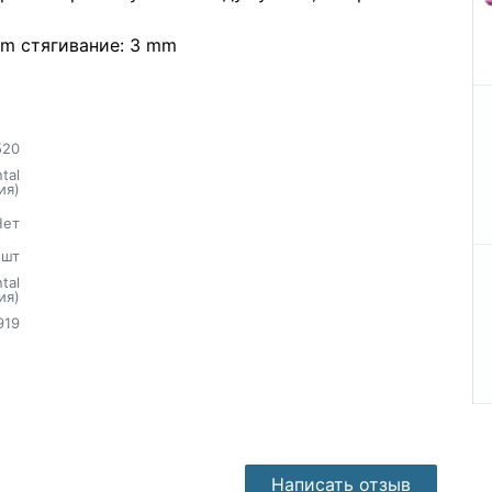
 mm стягивание: 3 mm
520
tal
ия)
Нет
шт
tal
ия)
919
Написать отзыв