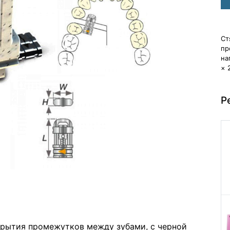
Ст
пр
на
× 
Р
рытия промежутков между зубами, с черной