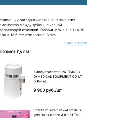
ягивающий ортодонтический винт закрытия
омежутков между зубами, с черной
правляющей стрелкой. Габариты: W × H × L: 6.20
2.80 × 13.5 mm стягивание: 3 mm...
Читать далее
екомендуем
Аквадистиллятор, P&T (NINGB
O) MEDICAL EQUIPMENT CO.,LT
D, Китай.
9 900 руб./шт
Эстелайт Сигма квик/Estelite Si
gma Quick шприц 3,8 г. А1 Toku