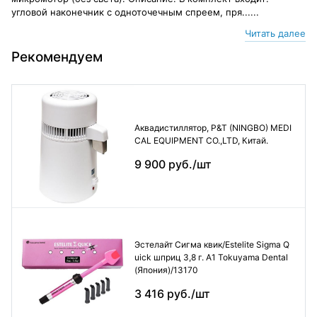
угловой наконечник с одноточечным спреем, пря......
Читать далее
Рекомендуем
Аквадистиллятор, P&T (NINGBO) MEDI
CAL EQUIPMENT CO.,LTD, Китай.
9 900 руб./шт
Эстелайт Сигма квик/Estelite Sigma Q
uick шприц 3,8 г. А1 Tokuyama Dental
(Япония)/13170
3 416 руб./шт