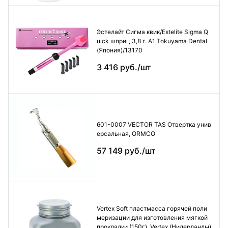
Эстелайт Сигма квик/Estelite Sigma Q
uick шприц 3,8 г. А1 Tokuyama Dental
(Япония)/13170
3 416 руб./шт
601-0007 VECTOR TAS Отвертка унив
ерсальная, ORMCO
57 149 руб./шт
Vertex Soft пластмасса горячей поли
меризации для изготовления мягкой
прокладки (150г), Vertex (Нидерланды)