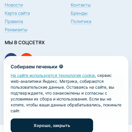
Новости
Контакты
Карта сайта
Бренды
Правила
Политика
Реквизиты
МЫ В СОЦСЕТЯХ
Собираем печеньки 🍪
На сайте используется технология cookie
, сервис
ПОДПИСКА НА НОВОСТИ
web-аналитики Яндекс. Метрика, собираются
пользовательские данные. Оставаясь на сайте, вы
подтверждаете, что ознакомлены и согласны с
условиями их сбора и использования. Если вы не
хотите, чтобы ваши данные обрабатывались, покиньте
сайт.
2026 ООО «Научно-производственная лаборатория
«ОРТОДЕНТ»
Хорошо, закрыть
ГК Софт-Сервис