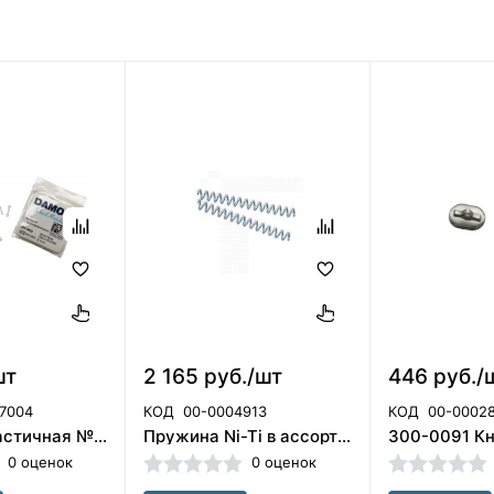
шт
2 165 руб./шт
446 руб./
7004
КОД
00-0004913
КОД
00-0002
Цепочка эластичная №1 ТАЙ-БЭК (1шт), ORMCO
Пружина Ni-Ti в ассортименте Италия
0 оценок
0 оценок