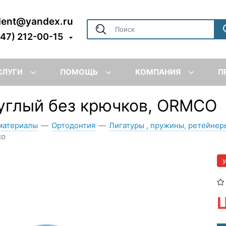
dent@yandex.ru
347) 212-00-15
СЛУГИ
ПОМОЩЬ
КОМПАНИЯ
П
углый без крючков, ORMCO
материалы
—
Ортодонтия
—
Лигатуры , пружины, ретейнер
co
Ц