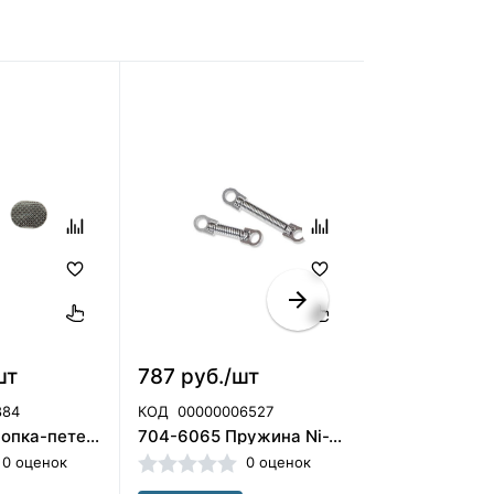
шт
787 руб./шт
454 руб./
884
КОД
00000006527
КОД
00-00027
300-0091 Кнопка-петелька лингвальная, ORMCO
704-6065 Пружина Ni-Ti Closed MED (6мм), ORMCO(Без НДС)(**ф)
0 оценок
0 оценок