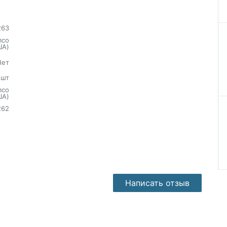
263
mco
ША)
Нет
шт
mco
ША)
262
Написать отзыв