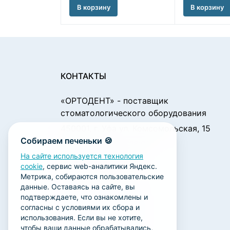
В корзину
В корзину
КОНТАКТЫ
«ОРТОДЕНТ»
- поставщик
стоматологического оборудования
450001, г. Уфа ул. Комсомольская, 15
Собираем печеньки 🍪
Пн. - Чт.: 09:00 - 18:00
Пт.: 09:00 - 17:00
На сайте используется технология
cookie
, сервис web-аналитики Яндекс.
Сб., Вс.: выходной
Метрика, собираются пользовательские
ortodent@yandex.ru
данные. Оставаясь на сайте, вы
подтверждаете, что ознакомлены и
+7 (347) 212-00-15
согласны с условиями их сбора и
+7 (347) 212-01-15
использования. Если вы не хотите,
чтобы ваши данные обрабатывались,
+7 (347) 223-21-12