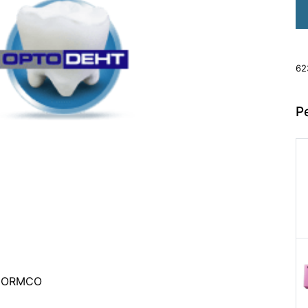
62
Р
, ORMCO