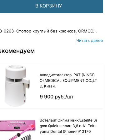
В КОРЗИНУ
3-0263 Стопор круглый без крючков, ORMCO...
Читать далее
екомендуем
Аквадистиллятор, P&T (NINGB
O) MEDICAL EQUIPMENT CO.,LT
D, Китай.
9 900 руб./шт
Эстелайт Сигма квик/Estelite Si
gma Quick шприц 3,8 г. А1 Toku
yama Dental (Япония)/13170