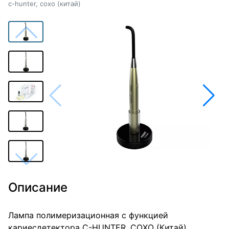
c-hunter, coxo (китай)
Описание
Лампа полимеризационная с функцией
кариесдетектора C-HUNTER, COXO (Китай)