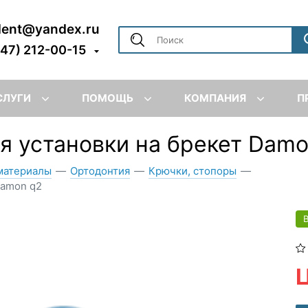
dent@yandex.ru
347) 212-00-15
СЛУГИ
ПОМОЩЬ
КОМПАНИЯ
П
я установки на брекет Dam
материалы
—
Ортодонтия
—
Крючки, стопоры
—
damon q2
Ц