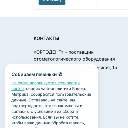
КОНТАКТЫ
«ОРТОДЕНТ»
- поставщик
стоматологического оборудования
450001, г. Уфа ул. Комсомольская, 15
Собираем печеньки 🍪
Пн. - Чт.: 09:00 - 18:00
Пт.: 09:00 - 17:00
На сайте используется технология
cookie
, сервис web-аналитики Яндекс.
Сб., Вс.: выходной
Метрика, собираются пользовательские
ortodent@yandex.ru
данные. Оставаясь на сайте, вы
подтверждаете, что ознакомлены и
+7 (347) 212-00-15
согласны с условиями их сбора и
+7 (347) 212-01-15
использования. Если вы не хотите,
чтобы ваши данные обрабатывались,
+7 (347) 223-21-12