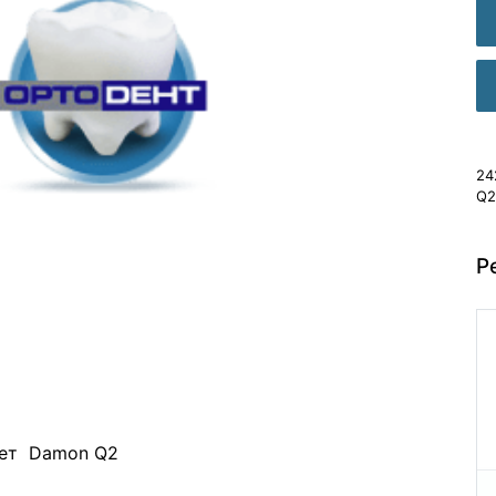
24
Q2 
Р
кет Damon Q2