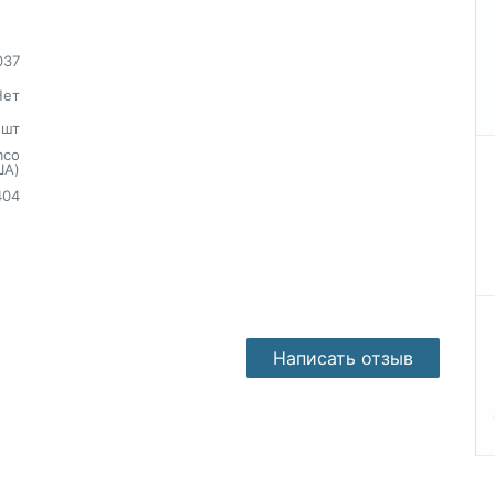
037
Нет
шт
mco
ША)
404
Написать отзыв