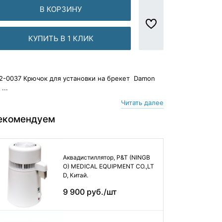
В КОРЗИНУ
КУПИТЬ В 1 КЛИК
2-0037 Крючок для установки на брекет Damon
...
Читать далее
екомендуем
Аквадистиллятор, P&T (NINGB
O) MEDICAL EQUIPMENT CO.,LT
D, Китай.
9 900 руб./шт