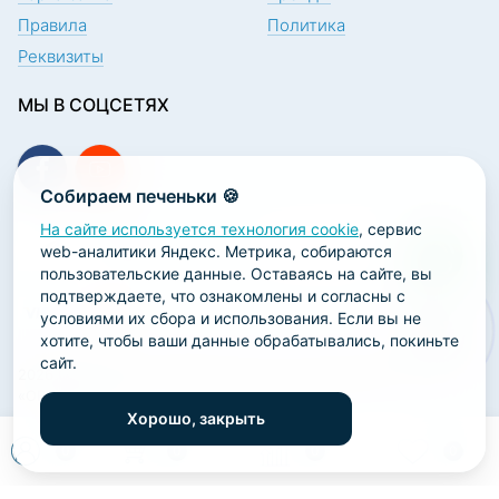
Правила
Политика
Реквизиты
МЫ В СОЦСЕТЯХ
Собираем печеньки 🍪
На сайте используется технология cookie
, сервис
ПОДПИСКА НА НОВОСТИ
web-аналитики Яндекс. Метрика, собираются
пользовательские данные. Оставаясь на сайте, вы
подтверждаете, что ознакомлены и согласны с
условиями их сбора и использования. Если вы не
хотите, чтобы ваши данные обрабатывались, покиньте
сайт.
2026 ООО «Научно-производственная лаборатория
«ОРТОДЕНТ»
Хорошо, закрыть
ГК Софт-Сервис
0
0
0
0