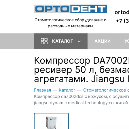
orto
Стоматологическое оборудование и
+7 (
расходные материалы
КАТАЛОГ
АКЦИИ
У
Компрессор DA7002D
ресивер 50 л, безм
агрегатами. Jiangsu
Главная
—
Каталог
—
Стоматологическое 
Компрессор da7002dcs с кожухом, с осушите
jiangsu dynamic medical technology co. китай