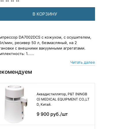
В КОРЗИНУ
мпрессор DA7002DCS с кожухом, с осушителем,
6л/мин, ресивер 50 л, безмасляный, на 2
тановки с внешними вакуумными агрегатами.
мплектность: 1......
Читать далее
екомендуем
Аквадистиллятор, P&T (NINGB
O) MEDICAL EQUIPMENT CO.,LT
D, Китай.
9 900 руб./шт