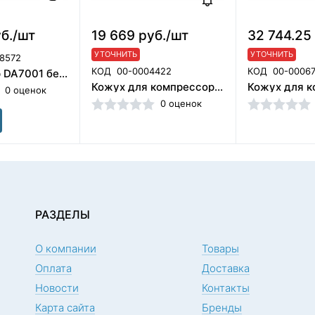
б./шт
19 669 руб./шт
32 744.25
УТОЧНИТЬ
УТОЧНИТЬ
8572
КОД
00-0004422
КОД
00-0006
Компрессор DA7001 без кожуха, 68 л/мин, ресивер 30 л, безмасляный, на 1 установку с внешним вакуумным агрегатом. Jiangsu Dynamic Medical Technology Co. Китай
Кожух для компрессора (540х540х885), 1 вентилятор
0 оценок
0 оценок
РАЗДЕЛЫ
О компании
Товары
Оплата
Доставка
Новости
Контакты
Карта сайта
Бренды