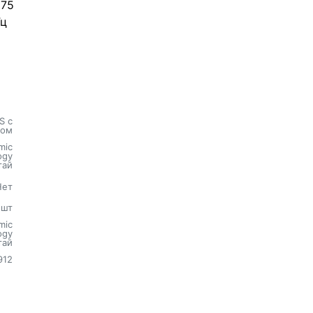
875
Гц
S с
хом
mic
ogy
тай
Нет
шт
mic
ogy
тай
912