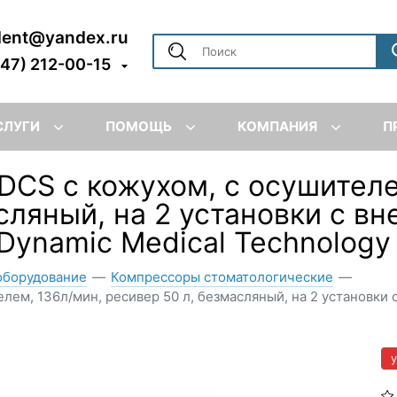
dent@yandex.ru
347) 212-00-15
СЛУГИ
ПОМОЩЬ
КОМПАНИЯ
П
CS с кожухом, с осушителе
асляный, на 2 установки с 
 Dynamic Medical Technology
оборудование
—
Компрессоры стоматологические
—
лем, 136л/мин, ресивер 50 л, безмасляный, на 2 установки