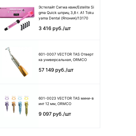
Эстелайт Сигма квик/Estelite Si
gma Quick шприц 3,8 г. А1 Toku
yama Dental (Япония)/13170
3 416 руб./шт
601-0007 VECTOR TAS Отверт
ка универсальная, ORMCO
57 149 руб./шт
601-0023 VECTOR TAS мини-в
инт 12 мм, ORMCO
9 097 руб./шт