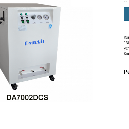
Ко
13
ус
Ко
Р