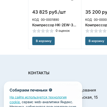
43 825 руб./шт
35 200 ру
КОД
00-0001890
КОД
00-0000
Компрессор HK-2EW-35 (100л) Mercury (без кожуха), Foshan Hongke Medical Instrument Factory (Китай)
0 оценок
В корзину
В корзину
КОНТАКТЫ
«ОРТОДЕНТ»
- поставщик
Собираем печеньки 🍪
стоматологического оборудования
450001, г. Уфа ул. Комсомольская, 15
На сайте используется технология
cookie
, сервис web-аналитики Яндекс.
Пн. - Чт.: 09:00 - 18:00
Метрика, собираются пользовательские