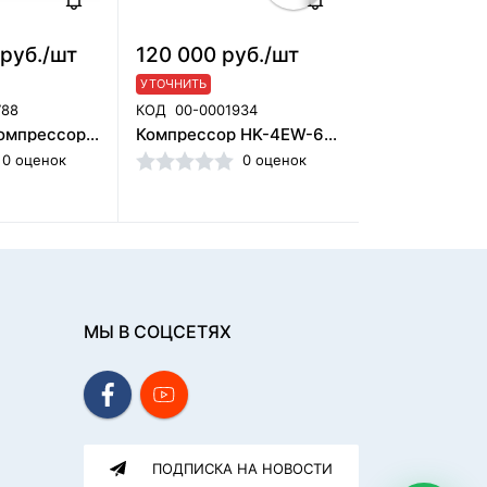
 руб./шт
120 000 руб./шт
106 900 ру
УТОЧНИТЬ
УТОЧНИТЬ
788
КОД
00-0001934
КОД
00000001
Кожух для компрессора металлический (570×570×860 м), 1 вентилятор
Компрессор HK-4EW-65 (200л) Mercury, Foshan Hongke Medical Instrument Factory (Китай)
0 оценок
0 оценок
МЫ В СОЦСЕТЯХ
ПОДПИСКА НА НОВОСТИ