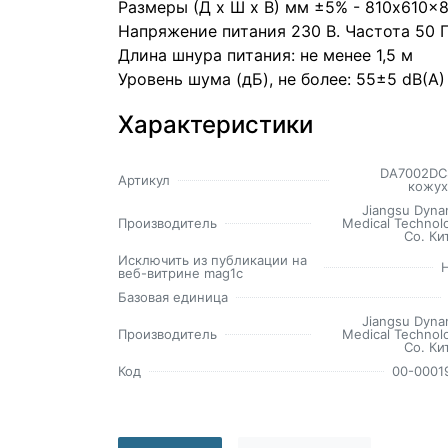
Размеры (Д x Ш x В) мм ±5% - 810x610x
Напряжение питания 230 В. Частота 50 
Длина шнура питания: не менее 1,5 м
Уровень шума (дБ), не более: 55±5 dB(A)
Характеристики
DA7002DC
Артикул
кожу
Jiangsu Dyna
Производитель
Medical Technol
Co. Ки
Исключить из публикации на
веб-витрине mag1c
Базовая единица
Jiangsu Dyna
Производитель
Medical Technol
Co. Ки
Код
00-0001