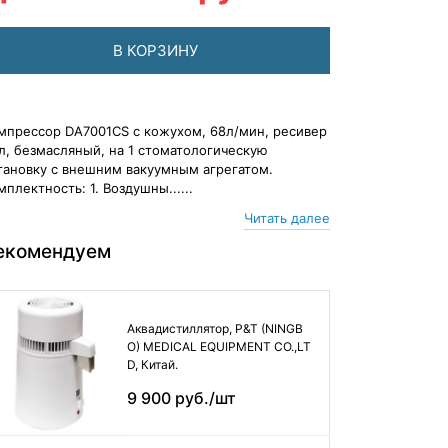
В КОРЗИНУ
мпрессор DA7001CS с кожухом, 68л/мин, ресивер
л, безмасляный, на 1 стоматологическую
тановку с внешним вакуумным агрегатом.
мплектность: 1. Воздушны......
Читать далее
екомендуем
Аквадистиллятор, P&T (NINGB
O) MEDICAL EQUIPMENT CO.,LT
D, Китай.
9 900 руб./шт