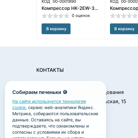
КОД
00-0001890
КОД
00-0000
Компрессор HK-2EW-35 (100л) Mercury (без кожуха), Foshan Hongke Medical Instrument Factory (Китай)
0 оценок
В корзину
В корзину
КОНТАКТЫ
«ОРТОДЕНТ»
- поставщик
Собираем печеньки 🍪
стоматологического оборудования
450001, г. Уфа ул. Комсомольская, 15
На сайте используется технология
cookie
, сервис web-аналитики Яндекс.
Пн. - Чт.: 09:00 - 18:00
Метрика, собираются пользовательские
Пт.: 09:00 - 17:00
данные. Оставаясь на сайте, вы
Сб., Вс.: выходной
подтверждаете, что ознакомлены и
согласны с условиями их сбора и
ortodent@yandex.ru