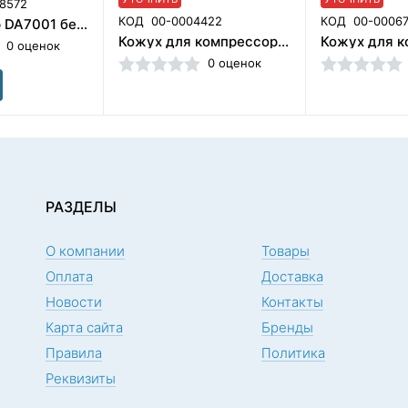
8572
КОД
00-0004422
КОД
00-0006
Компрессор DA7001 без кожуха, 68 л/мин, ресивер 30 л, безмасляный, на 1 установку с внешним вакуумным агрегатом. Jiangsu Dynamic Medical Technology Co. Китай
Кожух для компрессора (540х540х885), 1 вентилятор
0 оценок
0 оценок
РАЗДЕЛЫ
О компании
Товары
Оплата
Доставка
Новости
Контакты
Карта сайта
Бренды
Правила
Политика
Реквизиты