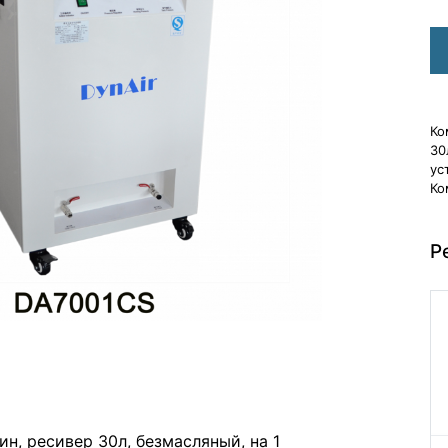
Ко
30
ус
Ко
Р
н, ресивер 30л, безмасляный, на 1