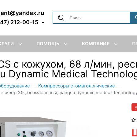
dent@yandex.ru
347) 212-00-15
СЛУГИ
ПОМОЩЬ
КОМПАНИЯ
П
 с кожухом, 68 л/мин, реси
u Dynamic Medical Technolo
оборудование
—
Компрессоры стоматологические
—
сивер 30 , безмасляный, jiangsu dynamic medical technology
Ц