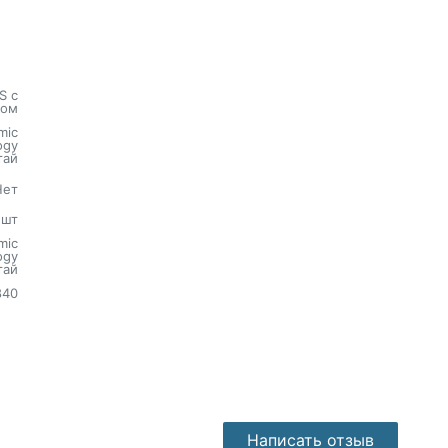
S с
хом
mic
ogy
тай
Нет
шт
mic
ogy
тай
840
Написать отзыв