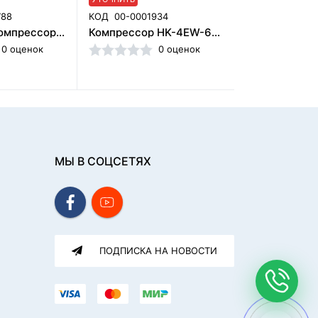
788
КОД
00-0001934
КОД
00000001
Кожух для компрессора металлический (570×570×860 м), 1 вентилятор
Компрессор HK-4EW-65 (200л) Mercury, Foshan Hongke Medical Instrument Factory (Китай)
0 оценок
0 оценок
МЫ В СОЦСЕТЯХ
ПОДПИСКА НА НОВОСТИ