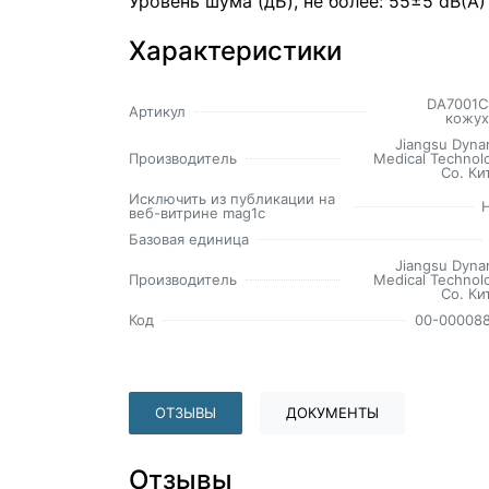
Уровень шума (дБ), не более: 55±5 dB(A)
Характеристики
DA7001C
Артикул
кожу
Jiangsu Dyna
Производитель
Medical Technol
Co. Ки
Исключить из публикации на
веб-витрине mag1c
Базовая единица
Jiangsu Dyna
Производитель
Medical Technol
Co. Ки
Код
00-00008
ОТЗЫВЫ
ДОКУМЕНТЫ
Отзывы