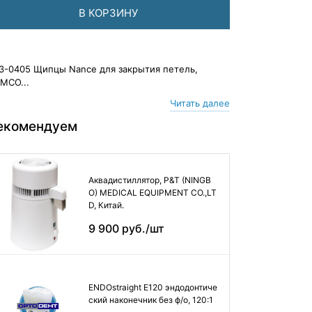
В КОРЗИНУ
3-0405 Щипцы Nance для закрытия петель,
MCO...
Читать далее
екомендуем
Аквадистиллятор, P&T (NINGB
O) MEDICAL EQUIPMENT CO.,LT
D, Китай.
9 900 руб./шт
ENDOstraight E120 эндодонтиче
ский наконечник без ф/о, 120:1