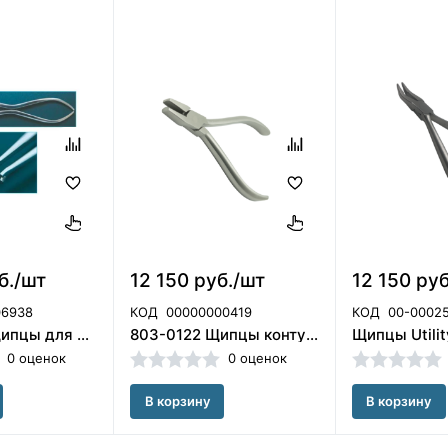
б./шт
12 150 руб./шт
12 150 ру
06938
КОД
00000000419
КОД
00-0002
803-0149 Щипцы для металлических лигатур, ORMCO (США)
803-0122 Щипцы контурные 803-0122, ORMCO (США)
0 оценок
0 оценок
В корзину
В корзину