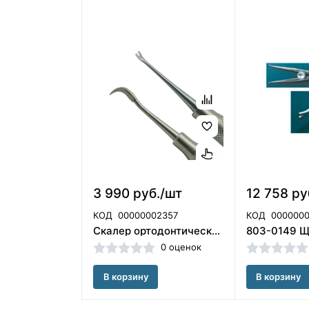
3 990 руб./шт
12 758 ру
КОД
00000002357
КОД
000000
Скалер ортодонтический (лигатурн..директор) 803-0159 , Ormco (США)
0 оценок
В корзину
В корзину