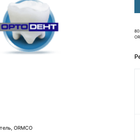
80
OR
Р
етель, ORMCO