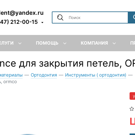
dent@yandex.ru
347) 212-00-15
СЛУГИ
ПОМОЩЬ
КОМПАНИЯ
П
nce для закрытия петель, 
материалы
—
Ортодонтия
—
Инструменты ( ортодонтия)
—
, ormco
Ц