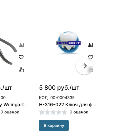
б./шт
5 800 руб./шт
140 руб./ш
500
КОД
00-0004335
КОД
00000007
Щипцы Utility Weingart, 803-0601 ORMCO
H-316-022 Ключ для формирования уступов HLW (Германия)
0 оценок
0 оценок
В корзину
В корзину