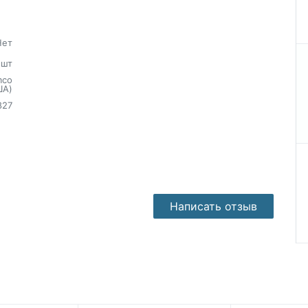
Нет
шт
mco
ША)
827
Написать отзыв