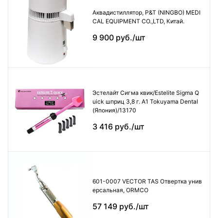
Аквадистиллятор, P&T (NINGBO) MEDI
CAL EQUIPMENT CO.,LTD, Китай.
9 900 руб./шт
Эстелайт Сигма квик/Estelite Sigma Q
uick шприц 3,8 г. А1 Tokuyama Dental
(Япония)/13170
3 416 руб./шт
601-0007 VECTOR TAS Отвертка унив
ерсальная, ORMCO
57 149 руб./шт