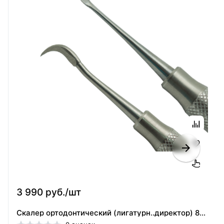
3 990 руб./шт
Скалер ортодонтический (лигатурн..директор) 803-0159 , Ormco (США)