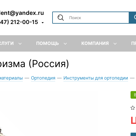
dent@yandex.ru
347) 212-00-15
СЛУГИ
ПОМОЩЬ
КОМПАНИЯ
П
ризма (Россия)
материалы
—
Ортопедия
—
Инструменты для ортопедии
—
Ц