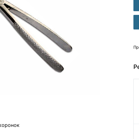
Пр
Р
 коронок