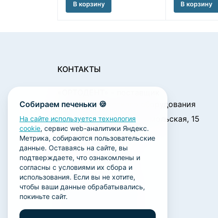
В корзину
В корзину
КОНТАКТЫ
«ОРТОДЕНТ»
- поставщик
Собираем печеньки 🍪
стоматологического оборудования
450001, г. Уфа ул. Комсомольская, 15
На сайте используется технология
cookie
, сервис web-аналитики Яндекс.
Пн. - Чт.: 09:00 - 18:00
Метрика, собираются пользовательские
Пт.: 09:00 - 17:00
данные. Оставаясь на сайте, вы
Сб., Вс.: выходной
подтверждаете, что ознакомлены и
согласны с условиями их сбора и
ortodent@yandex.ru
использования. Если вы не хотите,
+7 (347) 212-00-15
чтобы ваши данные обрабатывались,
покиньте сайт.
+7 (347) 212-01-15
+7 (347) 223-21-12