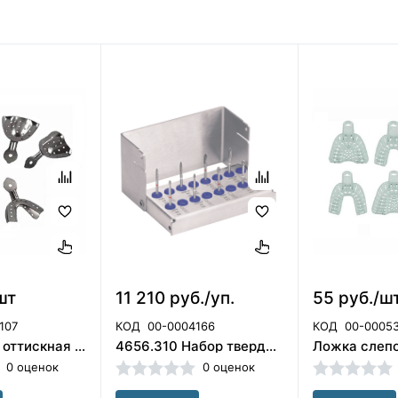
шт
11 210 руб./уп.
55 руб./ш
107
КОД
00-0004166
КОД
00-0005
НЧ-1 Ложка оттискная стомат, метал, для нижней челюсти лос-н-"ммиз" N 1 ЛОС-Н-№1 ММИЗ (Россия) СТ-10-69
4656.310 Набор твердосплавных финиров для обработки титановых имплантов Комет
0 оценок
0 оценок