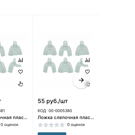
т
55 руб./шт
430 руб./
381
КОД
00-0005380
КОД
00-00043
Ложка слепочная пластиковая Plastic Tray LM ( №2 низ) (Корея/00-00000025
Ложка слепочная пластиковая Plastic Tray UM (№ 2 верх) (Корея)/00-00000005
0 оценок
0 оценок