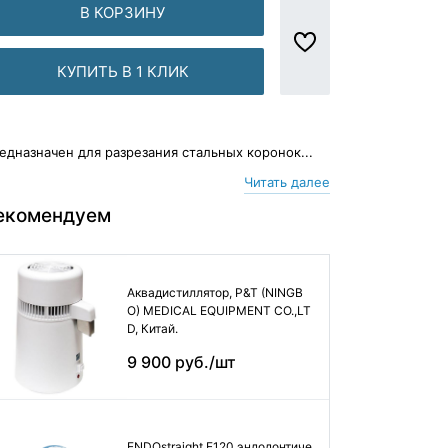
В КОРЗИНУ
КУПИТЬ В 1 КЛИК
едназначен для разрезания стальных коронок...
Читать далее
екомендуем
Аквадистиллятор, P&T (NINGB
O) MEDICAL EQUIPMENT CO.,LT
D, Китай.
9 900 руб./шт
ENDOstraight E120 эндодонтиче