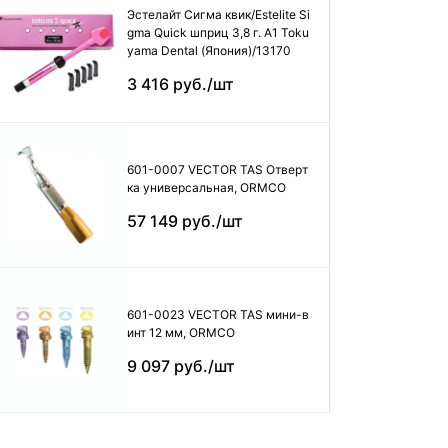
Эстелайт Сигма квик/Estelite Si
gma Quick шприц 3,8 г. А1 Toku
yama Dental (Япония)/13170
3 416 руб./шт
601-0007 VECTOR TAS Отверт
ка универсальная, ORMCO
57 149 руб./шт
601-0023 VECTOR TAS мини-в
инт 12 мм, ORMCO
9 097 руб./шт