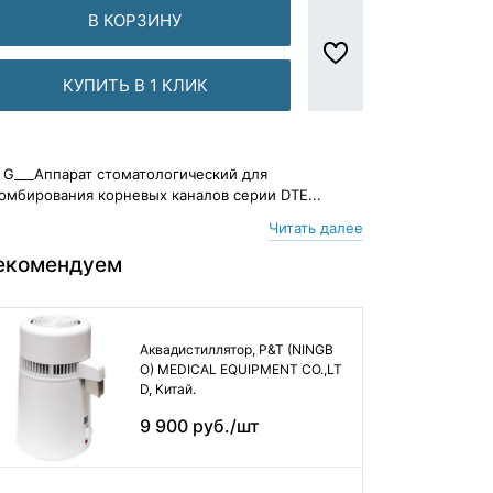
В КОРЗИНУ
КУПИТЬ В 1 КЛИК
- G___Аппарат стоматологический для
омбирования корневых каналов серии DTE...
Читать далее
екомендуем
Аквадистиллятор, P&T (NINGB
O) MEDICAL EQUIPMENT CO.,LT
D, Китай.
9 900 руб./шт