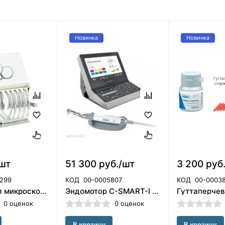
Новинка
Новинка
/шт
51 300 руб./шт
3 200 руб
299
КОД
00-0005807
КОД
00-0003
Зеркало для микроскопа 0/14 ,плоское,1 шт Медента/арт 7-0-SS/F02212-HRF
Эндомотор C-SMART-I Pro со встроенным апекслокатором 2 в 1. COXO
0 оценок
0 оценок
В корзину
В корзину