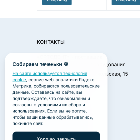
КОНТАКТЫ
«ОРТОДЕНТ»
- поставщик
Собираем печеньки 🍪
стоматологического оборудования
450001, г. Уфа ул. Комсомольская, 15
На сайте используется технология
cookie
, сервис web-аналитики Яндекс.
Пн. - Чт.: 09:00 - 18:00
Метрика, собираются пользовательские
Пт.: 09:00 - 17:00
данные. Оставаясь на сайте, вы
Сб., Вс.: выходной
подтверждаете, что ознакомлены и
согласны с условиями их сбора и
ortodent@yandex.ru
использования. Если вы не хотите,
+7 (347) 212-00-15
чтобы ваши данные обрабатывались,
покиньте сайт.
+7 (347) 212-01-15
+7 (347) 223-21-12
Хорошо, закрыть