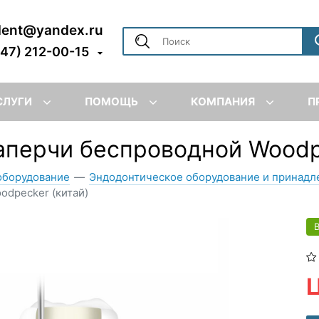
dent@yandex.ru
347) 212-00-15
СЛУГИ
ПОМОЩЬ
КОМПАНИЯ
П
таперчи беспроводной Woodp
оборудование
—
Эндодонтическое оборудование и принад
odpecker (китай)
Ц