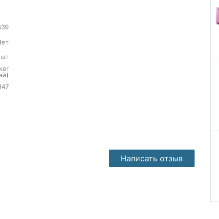
839
Нет
шт
ker
ай)
147
Написать отзыв