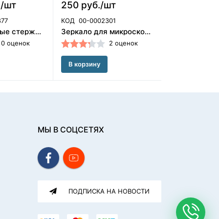
./шт
250 руб./шт
24 800 руб
877
КОД
00-0002301
КОД
00-00014
Гуттаперчевые стержни (100 шт) для GuttaEst 02 Геософт/БП-00000251
Зеркало для микроскопа размер 4 ,плоское,1 шт Медента/арт 7-4-SS/F42212-HRF
0 оценок
2 оценок
В корзину
В корзину
МЫ В СОЦСЕТЯХ
ПОДПИСКА НА НОВОСТИ