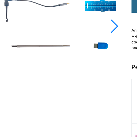
Ап
мн
ср
вл
Р