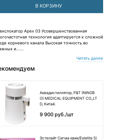
В КОРЗИНУ
екслокатор Apex 03 Усовершенствованная
огочастотная технология адаптируется к сложной
еде корневого канала Высокая точность во
ажных и......
Читать далее
екомендуем
Аквадистиллятор, P&T (NINGB
O) MEDICAL EQUIPMENT CO.,LT
D, Китай.
9 900 руб./шт
Эстелайт Сигма квик/Estelite Si