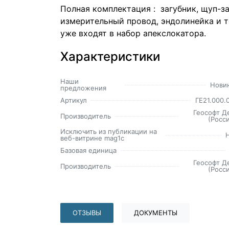
Полная комплектация : загубник, щуп-за
измерительный провод, эндолинейка и 
уже входят в набор апекслокатора.
Характеристики
Наши
Нови
предложения
Артикул
ГЕ21.000.
Геософт Д
Производитель
(Росси
Исключить из публикации на
веб-витрине mag1c
Базовая единица
Геософт Д
Производитель
(Росси
ОТЗЫВЫ
ДОКУМЕНТЫ