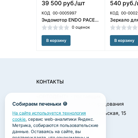
39 500 руб./шт
540 руб.
КОД
00-0005997
КОД
00-0002
Эндомотор ENDO PACE Woodpecker (Китай)
0 оценок
В корзину
В корзину
КОНТАКТЫ
«ОРТОДЕНТ»
- поставщик
Собираем печеньки 🍪
стоматологического оборудования
450001, г. Уфа ул. Комсомольская, 15
На сайте используется технология
cookie
, сервис web-аналитики Яндекс.
Пн. - Чт.: 09:00 - 18:00
Метрика, собираются пользовательские
Пт.: 09:00 - 17:00
данные. Оставаясь на сайте, вы
Сб., Вс.: выходной
подтверждаете, что ознакомлены и