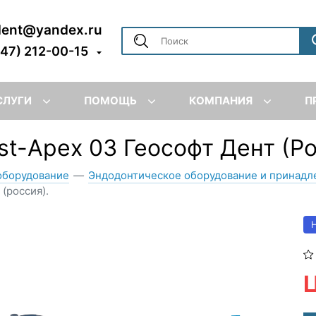
dent@yandex.ru
347) 212-00-15
СЛУГИ
ПОМОЩЬ
КОМПАНИЯ
П
t-Apex 03 Геософт Дент (Ро
оборудование
—
Эндодонтическое оборудование и принад
(россия).
Ц