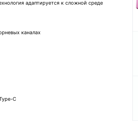
ехнология адаптируется к сложной среде
орневых каналах
 Type-C