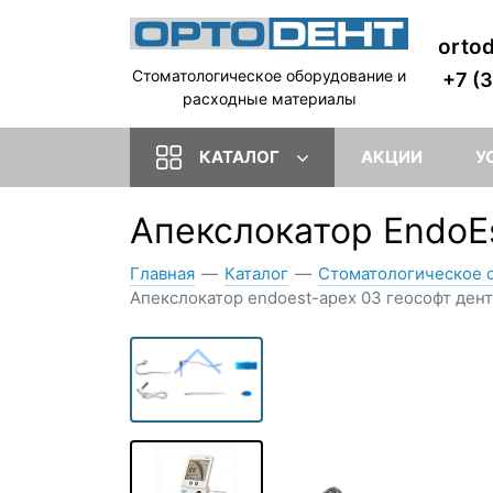
orto
Стоматологическое оборудование и
+7 (
расходные материалы
КАТАЛОГ
АКЦИИ
У
Апекслокатор EndoEs
Главная
—
Каталог
—
Стоматологическое 
Апекслокатор endoest-apex 03 геософт дент 