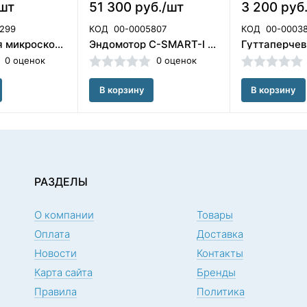
/шт
51 300 руб./шт
3 200 руб
299
КОД
00-0005807
КОД
00-0003
Зеркало для микроскопа 0/14 ,плоское,1 шт Медента/арт 7-0-SS/F02212-HRF
Эндомотор C-SMART-I Pro со встроенным апекслокатором 2 в 1. COXO
0 оценок
0 оценок
В корзину
В корзину
РАЗДЕЛЫ
О компании
Товары
Оплата
Доставка
Новости
Контакты
Карта сайта
Бренды
Правила
Политика