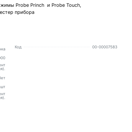
жимы Probe Princh и Probe Touch,
тестер прибора
Код
00-00007583
нка
000
ент
я).
Нет
шт
ент
я).