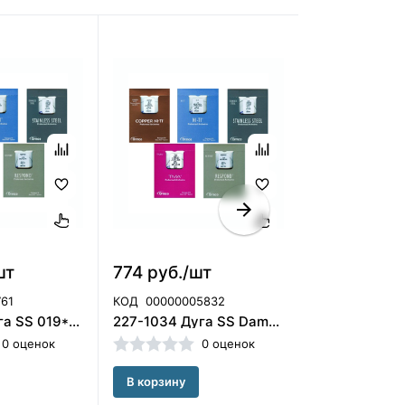
шт
774 руб./шт
253 руб./
61
КОД
00000005832
КОД
00-00006
211-0704 Дуга SS 019*025 LS, ORMCO
227-1034 Дуга SS Damon 016*025 (32 мм) с крючками, Ormco (США)
0 оценок
0 оценок
В корзину
В корзину