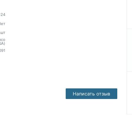
124
Нет
шт
mco
ША)
091
Написать отзыв