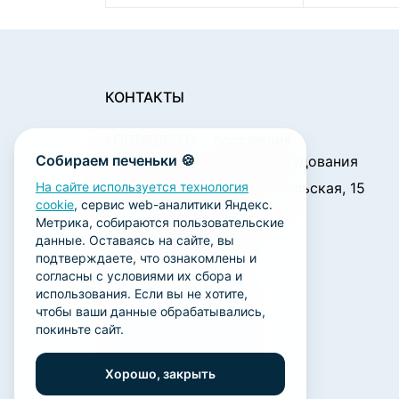
КОНТАКТЫ
«ОРТОДЕНТ»
- поставщик
Собираем печеньки 🍪
стоматологического оборудования
450001, г. Уфа ул. Комсомольская, 15
На сайте используется технология
cookie
, сервис web-аналитики Яндекс.
Пн. - Чт.: 09:00 - 18:00
Метрика, собираются пользовательские
Пт.: 09:00 - 17:00
данные. Оставаясь на сайте, вы
Сб., Вс.: выходной
подтверждаете, что ознакомлены и
согласны с условиями их сбора и
ortodent@yandex.ru
использования. Если вы не хотите,
+7 (347) 212-00-15
чтобы ваши данные обрабатывались,
покиньте сайт.
+7 (347) 212-01-15
+7 (347) 223-21-12
Хорошо, закрыть