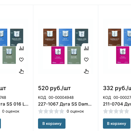
/шт
520 руб./шт
332 руб./
748
КОД
00-00004948
КОД
00-00027
211-0026 Дуга SS 016 LS, ORMCO
227-1067 Дуга SS Damon 016*025, Ormco (США)
0 оценок
0 оценок
В корзину
В корзину