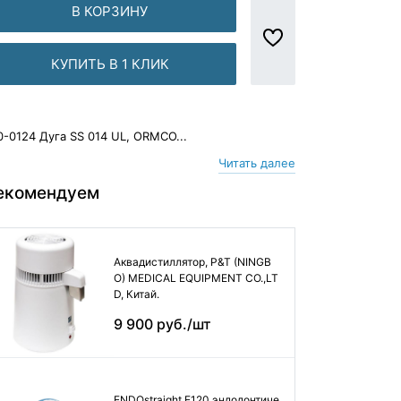
В КОРЗИНУ
КУПИТЬ В 1 КЛИК
0-0124 Дуга SS 014 UL, ORMCO...
Читать далее
екомендуем
Аквадистиллятор, P&T (NINGB
O) MEDICAL EQUIPMENT CO.,LT
D, Китай.
9 900 руб./шт
ENDOstraight E120 эндодонтиче