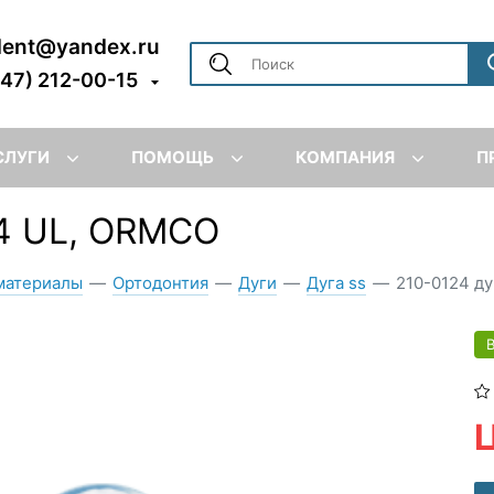
dent@yandex.ru
347) 212-00-15
СЛУГИ
ПОМОЩЬ
КОМПАНИЯ
П
14 UL, ORMCO
материалы
—
Ортодонтия
—
Дуги
—
Дуга ss
—
210-0124 ду
Ц