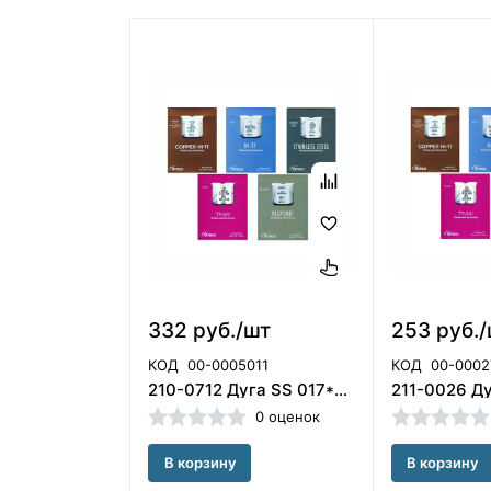
332 руб./шт
253 руб.
КОД
00-0005011
КОД
00-0002
210-0712 Дуга SS 017*025 UL, ORMCO
0 оценок
В корзину
В корзину