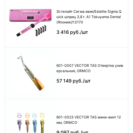
Эстелайт Сигма квик/Estelite Sigma Q
uick шприц 3,8 г. А1 Tokuyama Dental
(Япония)/13170
3 416 руб./шт
601-0007 VECTOR TAS Отвертка унив
ерсальная, ORMCO
57 149 руб./шт
601-0023 VECTOR TAS мини-винт 12
мм, ORMCO
9 097 руб./шт