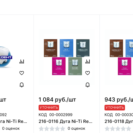
/шт
1 084 руб./шт
943 руб./
УТОЧНИТЬ
УТОЧНИТЬ
092
КОД
00-0002999
КОД
00-0003
216-1622 Дуга Ni-Ti Rev 016*022 U, ORMCO
216-0116 Дуга Ni-Ti Rev 016 U, ORMCO
0 оценок
0 оценок