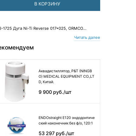
В КОРЗИНУ
6-1725 Дуга Ni-Ti Reverse 017*025, ORMCO...
Читать далее
екомендуем
Аквадистиллятор, P&T (NINGB
O) MEDICAL EQUIPMENT CO.,LT
D, Китай.
9 900 руб./шт
ENDOstraight E120 эндодонтиче
ский наконечник без ф/о, 120:1
53 297 руб./шт