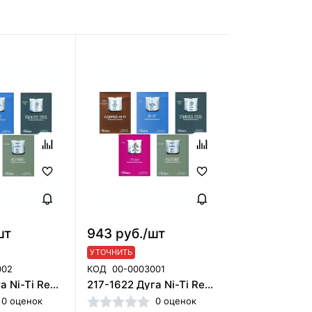
шт
943 руб./шт
УТОЧНИТЬ
002
КОД
00-0003001
216-0118 Дуга Ni-Ti Rev 018 U, ORMCO
217-1622 Дуга Ni-Ti Rev 016*022 L, ORMCO
0 оценок
0 оценок