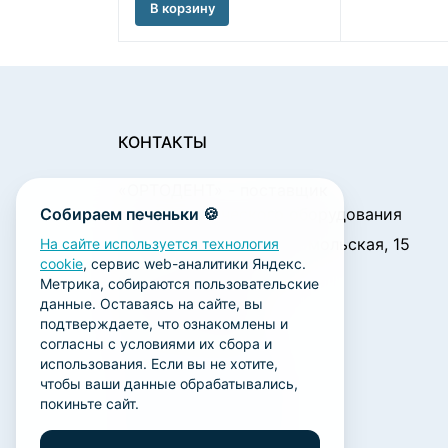
В корзину
КОНТАКТЫ
«ОРТОДЕНТ»
- поставщик
Собираем печеньки 🍪
стоматологического оборудования
450001, г. Уфа ул. Комсомольская, 15
На сайте используется технология
cookie
, сервис web-аналитики Яндекс.
Пн. - Чт.: 09:00 - 18:00
Метрика, собираются пользовательские
Пт.: 09:00 - 17:00
данные. Оставаясь на сайте, вы
Сб., Вс.: выходной
подтверждаете, что ознакомлены и
согласны с условиями их сбора и
ortodent@yandex.ru
использования. Если вы не хотите,
+7 (347) 212-00-15
чтобы ваши данные обрабатывались,
покиньте сайт.
+7 (347) 212-01-15
+7 (347) 223-21-12