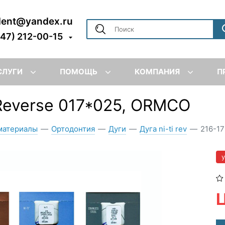
dent@yandex.ru
347) 212-00-15
СЛУГИ
ПОМОЩЬ
КОМПАНИЯ
П
 Reverse 017*025, ORMCO
материалы
—
Ортодонтия
—
Дуги
—
Дуга ni-ti rev
—
216-17
Ц