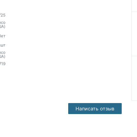
725
mco
ША)
Нет
шт
mco
ША)
719
Написать отзыв