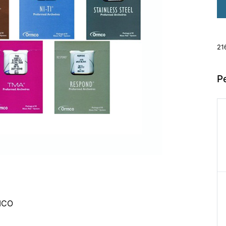
21
Р
RMCO