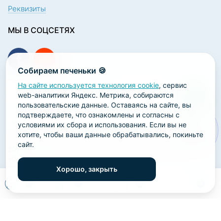
Реквизиты
МЫ В СОЦСЕТЯХ
Собираем печеньки 🍪
На сайте используется технология cookie
, сервис
ПОДПИСКА НА НОВОСТИ
web-аналитики Яндекс. Метрика, собираются
пользовательские данные. Оставаясь на сайте, вы
подтверждаете, что ознакомлены и согласны с
условиями их сбора и использования. Если вы не
хотите, чтобы ваши данные обрабатывались, покиньте
сайт.
2026 ООО «Научно-производственная лаборатория
«ОРТОДЕНТ»
Хорошо, закрыть
ГК Софт-Сервис
0
0
0
0