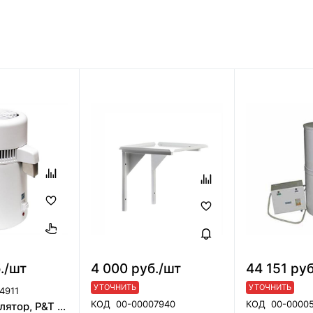
./шт
4 000 руб./шт
44 151 ру
УТОЧНИТЬ
УТОЧНИТЬ
4911
КОД
00-00007940
КОД
00-0000
Аквадистиллятор, P&T (NINGBO) MEDICAL EQUIPMENT CO.,LTD, Китай.