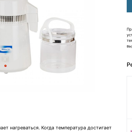
Пр
ус
те
вы
Р
ает нагреваться. Когда температура достигает