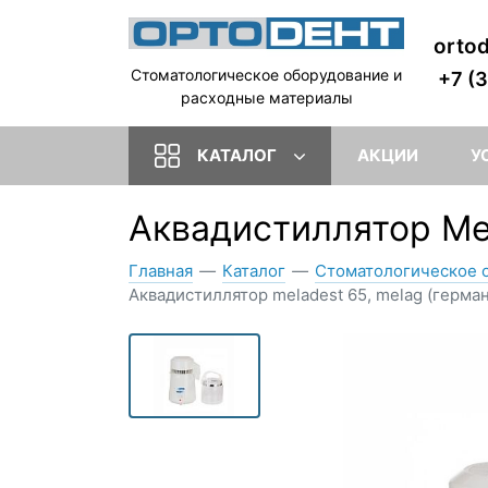
orto
Стоматологическое оборудование и
+7 (
расходные материалы
КАТАЛОГ
АКЦИИ
У
Аквадистиллятор Me
Главная
—
Каталог
—
Стоматологическое 
Аквадистиллятор meladest 65, melag (герма