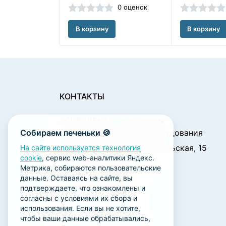
0 оценок
В корзину
В корзину
КОНТАКТЫ
«ОРТОДЕНТ»
- поставщик
Собираем печеньки 🍪
стоматологического оборудования
450001, г. Уфа ул. Комсомольская, 15
На сайте используется технология
cookie
, сервис web-аналитики Яндекс.
Пн. - Чт.: 09:00 - 18:00
Метрика, собираются пользовательские
Пт.: 09:00 - 17:00
данные. Оставаясь на сайте, вы
Сб., Вс.: выходной
подтверждаете, что ознакомлены и
согласны с условиями их сбора и
ortodent@yandex.ru
использования. Если вы не хотите,
+7 (347) 212-00-15
чтобы ваши данные обрабатывались,