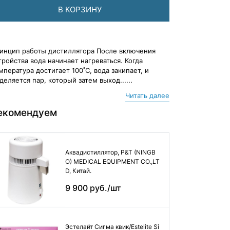
В КОРЗИНУ
инцип работы дистиллятора После включения
тройства вода начинает нагреваться. Когда
мпература достигает 100˚C, вода закипает, и
деляется пар, который затем выход......
Читать далее
екомендуем
Аквадистиллятор, P&T (NINGB
O) MEDICAL EQUIPMENT CO.,LT
D, Китай.
9 900 руб./шт
Эстелайт Сигма квик/Estelite Si