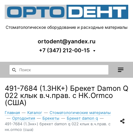
Стоматологическое оборудование и расходные материалы
ortodent@yandex.ru
+7 (347) 212-00-15
491-7684 (1.3НК+) Брекет Damon Q
022 клык в.ч.прав. с НК.Ormco
(США)
Главная
—
Каталог
—
Стоматологические материалы
—
Ортодонтия
—
Брекеты
—
Брекет damon q
—
491-7684 (1.3нк+) брекет damon q 022 клык в.ч.прав. с
нк.ormco (сша)