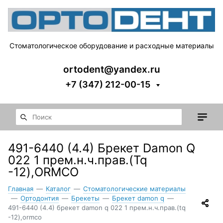
Стоматологическое оборудование и расходные материалы
ortodent@yandex.ru
+7 (347) 212-00-15
491-6440 (4.4) Брекет Damon Q
022 1 прем.н.ч.прав.(Tq
-12),ORMCO
Главная
—
Каталог
—
Стоматологические материалы
—
Ортодонтия
—
Брекеты
—
Брекет damon q
—
491-6440 (4.4) брекет damon q 022 1 прем.н.ч.прав.(tq
-12),ormco