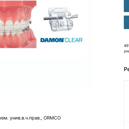
49
ун
Р
рем. унив.в.ч.прав., ORMCO