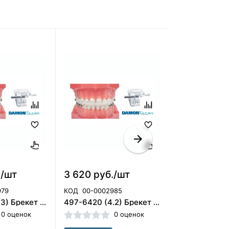
./шт
3 620 руб./шт
3 620 руб.
979
КОД
00-0002985
КОД
00-00029
497-6431 (3.3) Брекет Damon Clear клык н.ч.лев, ORMCO
497-6420 (4.2) Брекет Damon Clear латер.н.ч.прав., ORMCO
0 оценок
0 оценок