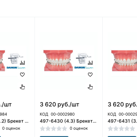
./шт
3 620 руб./шт
3 620 руб
984
КОД
00-0002980
КОД
00-0002
497-6421 (3.2) Брекет Damon Clear латер.н.ч.лев., ORMCO
497-6430 (4.3) Брекет Damon Clear клык н.ч.прав., ORMCO
0 оценок
0 оценок