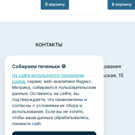
В корзину
В корзину
КОНТАКТЫ
«ОРТОДЕНТ»
- поставщик
Собираем печеньки 🍪
стоматологического оборудования
450001, г. Уфа ул. Комсомольская, 15
На сайте используется технология
cookie
, сервис web-аналитики Яндекс.
Пн. - Чт.: 09:00 - 18:00
Метрика, собираются пользовательские
Пт.: 09:00 - 17:00
данные. Оставаясь на сайте, вы
Сб., Вс.: выходной
подтверждаете, что ознакомлены и
согласны с условиями их сбора и
ortodent@yandex.ru
использования. Если вы не хотите,
+7 (347) 212-00-15
чтобы ваши данные обрабатывались,
покиньте сайт.
+7 (347) 212-01-15
+7 (347) 223-21-12