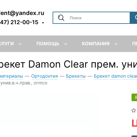
dent@yandex.ru
347) 212-00-15
СЛУГИ
ПОМОЩЬ
КОМПАНИЯ
П
Брекет Damon Clear прем. ун
материалы
—
Ортодонтия
—
Брекеты
—
Брекет damon clea
 унив.в.ч.прав., ormco
Ц