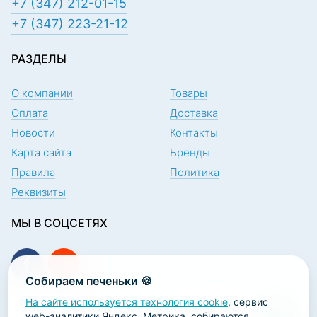
+7 (347) 212-01-15
+7 (347) 223-21-12
РАЗДЕЛЫ
О компании
Товары
Оплата
Доставка
Новости
Контакты
Карта сайта
Бренды
Правила
Политика
Реквизиты
МЫ В СОЦСЕТЯХ
Собираем печеньки 🍪
На сайте используется технология cookie
, сервис
ПОДПИСКА НА НОВОСТИ
web-аналитики Яндекс. Метрика, собираются