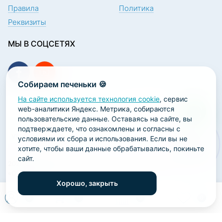
Правила
Политика
Реквизиты
МЫ В СОЦСЕТЯХ
Собираем печеньки 🍪
На сайте используется технология cookie
, сервис
ПОДПИСКА НА НОВОСТИ
web-аналитики Яндекс. Метрика, собираются
пользовательские данные. Оставаясь на сайте, вы
подтверждаете, что ознакомлены и согласны с
условиями их сбора и использования. Если вы не
хотите, чтобы ваши данные обрабатывались, покиньте
сайт.
2026 ООО «Научно-производственная лаборатория
«ОРТОДЕНТ»
Хорошо, закрыть
ГК Софт-Сервис
0
0
0
0