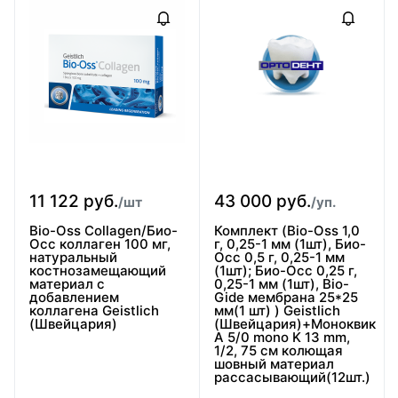
11 122 руб.
43 000 руб.
/шт
/уп.
Bio-Oss Сollagen/Био-
Комплект (Bio-Oss 1,0
Осс коллаген 100 мг,
г, 0,25-1 мм (1шт), Био-
натуральный
Осс 0,5 г, 0,25-1 мм
костнозамещающий
(1шт); Био-Осс 0,25 г,
материал с
0,25-1 мм (1шт), Bio-
добавлением
Gide мембрана 25*25
коллагена Geistlich
мм(1 шт) ) Geistlich
(Швейцария)
(Швейцария)+Моноквик
А 5/0 mono K 13 mm,
1/2, 75 см колющая
шовный материал
рассасывающий(12шт.)