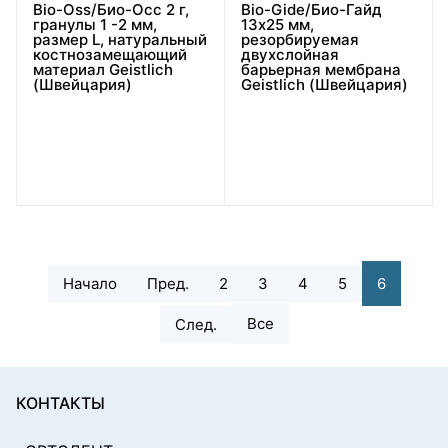
Bio-Oss/Био-Осс 2 г,
Bio-Gide/Био-Гайд
гранулы 1 -2 мм,
13x25 мм,
размер L, натуральный
резорбируемая
костнозамещающий
двухслойная
материал Geistlich
барьерная мембрана
(Швейцария)
Geistlich (Швейцария)
Начало
Пред.
2
3
4
5
6
Все
След.
КОНТАКТЫ