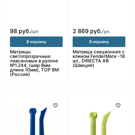
98 руб.
2 869 руб.
/шт
/уп.
В корзину
В корзину
Матрицы
Матрица секционная с
светопрозрачные
клином FenderMate -18
лавсановые в рулоне
шт., DIRECTA AB
№1.244, (шир 8мм
(Швеция)
длина 10мм), ТОР ВМ
(Россия)